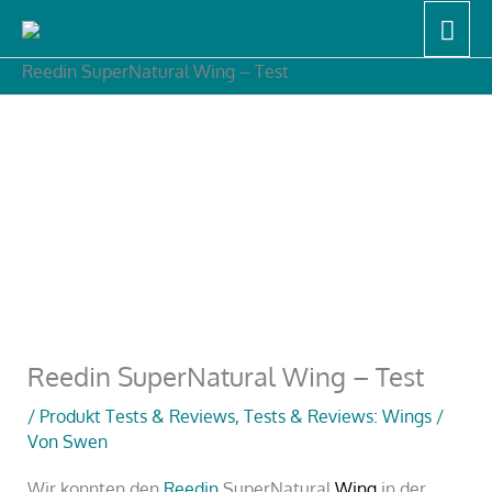
Zum
Hau
Start
Produkt Tests & Reviews
Inhalt
Tests & Reviews: Wings
Reedin SuperNatural Wing – Test
springen
Reedin SuperNatural Wing – Test
/
Produkt Tests & Reviews
,
Tests & Reviews: Wings
/
Von
Swen
Wir konnten den
Reedin
SuperNatural
Wing
in der