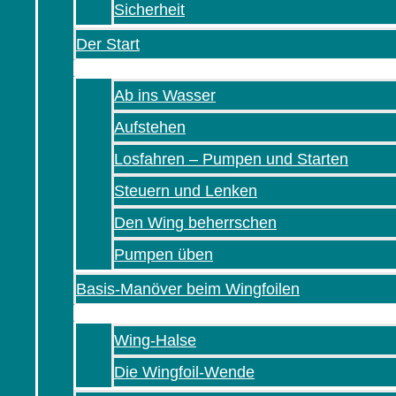
Sicherheit
Der Start
Ab ins Wasser
Aufstehen
Losfahren – Pumpen und Starten
Steuern und Lenken
Den Wing beherrschen
Pumpen üben
Basis-Manöver beim Wingfoilen
Wing-Halse
Die Wingfoil-Wende