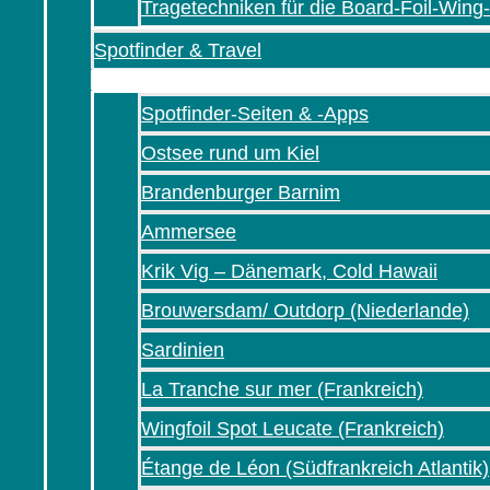
Tragetechniken für die Board-Foil-Wing
Spotfinder & Travel
Spotfinder-Seiten & -Apps
Ostsee rund um Kiel
Brandenburger Barnim
Ammersee
Krik Vig – Dänemark, Cold Hawaii
Brouwersdam/ Outdorp (Niederlande)
Sardinien
La Tranche sur mer (Frankreich)
Wingfoil Spot Leucate (Frankreich)
Étange de Léon (Südfrankreich Atlantik)