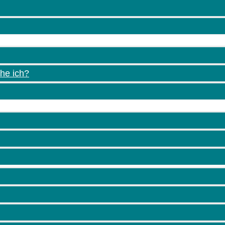
Hersteller und welches Angebot am besten zu dir passt. Na
lle
Tests & Reviews
erstellt, in denen wir die Produkte
he ich?
ngen teilen.
Search for: