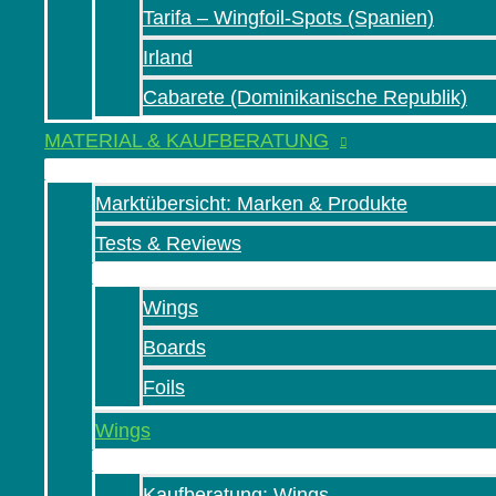
Tarifa – Wingfoil-Spots (Spanien)
Irland
Cabarete (Dominikanische Republik)
MATERIAL & KAUFBERATUNG
Marktübersicht: Marken & Produkte
Tests & Reviews
Wings
Boards
Foils
Wings
Kaufberatung: Wings