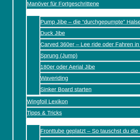
Manöver für Fortgeschrittene
Pump Jibe – die “durchgepumpte” Hals
Duck Jibe
Carved 360er – Lee ride oder Fahren i
Sprung (Jump)
180er oder Aerial Jibe
Waveriding
Sinker Board starten
Wingfoil Lexikon
Tipps & Tricks
Fronttube geplatzt – So tauschst du die