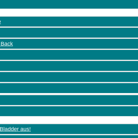
e
n Back
 Bladder aus!