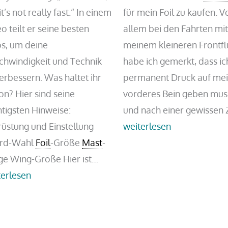
it’s not really fast.“ In einem
für mein Foil zu kaufen. V
o teilt er seine besten
allem bei den Fahrten mi
ps, um deine
meinem kleineren Frontfl
chwindigkeit und Technik
habe ich gemerkt, dass ic
erbessern. Was haltet ihr
permanent Druck auf me
n? Hier sind seine
vorderes Bein geben mus
tigsten Hinweise:
und nach einer gewissen 
rüstung und Einstellung
weiterlesen
rd-Wahl
Foil
-Größe
Mast
-
Wingfoil-
ge Wing-Größe Hier ist…
Racing:
terlesen
Speed-
Tipps
von