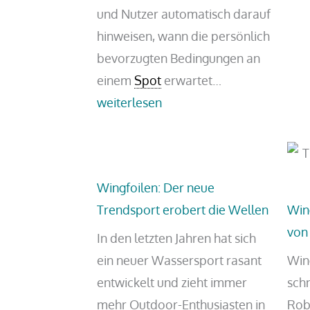
und Nutzer automatisch darauf
hinweisen, wann die persönlich
bevorzugten Bedingungen an
SurfSignal:
einem
Spot
erwartet…
Neue
weiterlesen
App
soll
die
Wingfoilen: Der neue
Suche
Trendsport erobert die Wellen
Win
nach
von
dem
In den letzten Jahren hat sich
nächsten
ein neuer Wassersport rasant
Win
Wingfoil-
entwickelt und zieht immer
sch
Windfenster
mehr Outdoor-Enthusiasten in
Robb