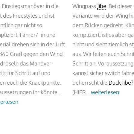
 Einstiegsmanöver in die
Wingpass
Jibe
. Bei dieser
 des Freestyles und ist
Variante wird der Wing hi
ntlich gar nicht so
dem Rücken gedreht. Kli
liziert. Fahrer/ -in und
kompliziert, ist es aber ga
rial drehen sich in der Luft
nicht und sieht ziemlich st
360 Grad gegen den Wind.
aus. Wir leiten euch Schrit
 dröseln das Manöver
Schritt an. Voraussetzun
itt für Schritt auf und
kannst sicher switch fahr
gen euch die Knackpunkte.
beherrscht die
Duck Jibe
?
Wingfoil
Wingpass
aussetzungen Ihr könnte…
(HIER…
weiterlesen
Frontside
Halse
terlesen
360
–
Tutorial