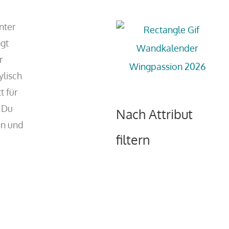
nter
ngt
r
ylisch
t für
g Du
Nach Attribut
en und
filtern