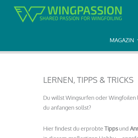
Zum
Start
LERNEN, TIPPS & TRICKS
Inhalt
springen
MAGAZIN
LERNEN, TIPPS & TRICKS
Du willst Wingsurfen oder Wingfoilen 
du anfangen sollst?
Hier findest du erprobte
Tipps
und
An