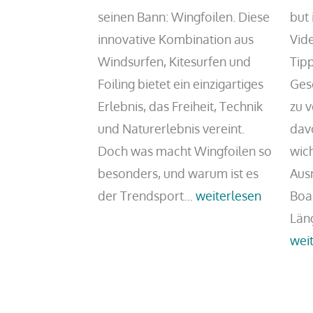
vereinfachen
seinen Bann: Wingfoilen. Diese
but 
innovative Kombination aus
Vide
Windsurfen, Kitesurfen und
Tip
Foiling bietet ein einzigartiges
Ges
Erlebnis, das Freiheit, Technik
zu v
und Naturerlebnis vereint.
davo
Doch was macht Wingfoilen so
wich
besonders, und warum ist es
Aus
Wingfoilen:
der Trendsport…
weiterlesen
Boa
Der
Län
neue
wei
Trendsport
erobert
die