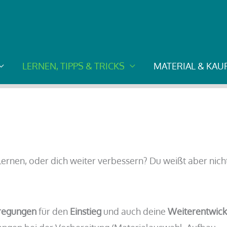
LERNEN, TIPPS & TRICKS
MATERIAL & KA
lernen, oder dich weiter verbessern? Du weißt aber nic
regungen
für den
Einstieg
und auch deine
Weiterentwick