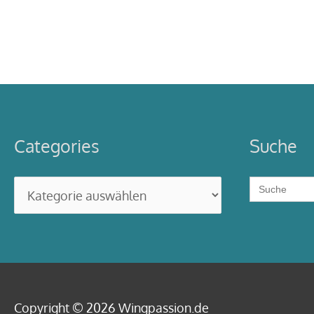
Wellen
Categories
Suche
Search
Categories
for:
Copyright © 2026
Wingpassion
.de