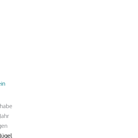
ein
 habe
Jahr
gen
lügel