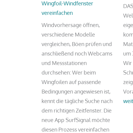
Wingfoil-Windfenster
DAS
vereinfachen
Welt
Windvorhersage öffnen,
eige
verschiedene Modelle
komp
vergleichen, Böen prüfen und
Mate
anschließend noch Webcams
um 
und Messstationen
Wir
durchsehen: Wer beim
Schr
Wingfoilen auf passende
zei
Bedingungen angewiesen ist,
Vor
kennt die tägliche Suche nach
wei
dem richtigen Zeitfenster. Die
neue App SurfSignal möchte
diesen Prozess vereinfachen