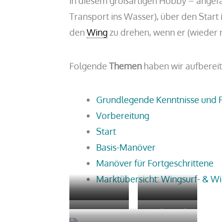
in diesem großartigen Hobby – angefa
Transport ins Wasser), über den Start
den
Wing
zu drehen, wenn er (wieder m
Folgende
Themen
haben wir aufbereit
Grundlegende Kenntnisse und F
Vorbereitung
Start
Basis-Manöver
Manöver für Fortgeschrittene
Marktübersicht: Wingsurf- & Wi
VORBEREITUNG
START
BASIS-
MANÖVER FÜR