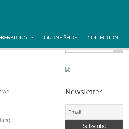
UFBERATUNG
ONLINE SHOP
COLLECTION
Search Button
Search
for:
Newsletter
ht wo
lung