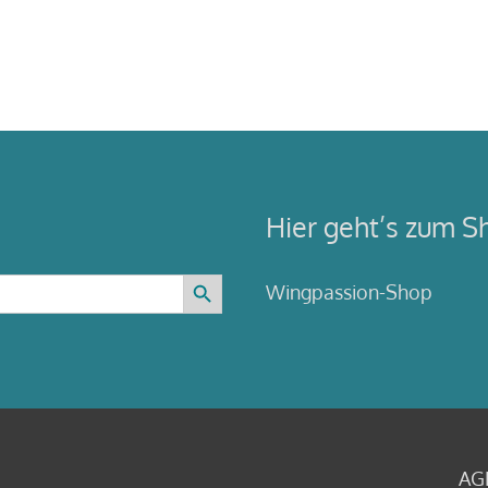
Robby
Naish
Hier geht’s zum S
Search Button
Wingpassion-Shop
AG