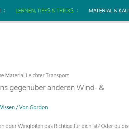
ens gegenüber anderen Wind- & Wassersportarten
N
LERNEN, TIPPS & TRICKS
MATERIAL & KA
fens gegenüber anderen Wind- &
Wissen
/ Von
Gordon
n oder Wingfoilen das Richtige für dich ist? Oder du bis