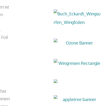
n ist
en
.
 Foil
chst
ehmen