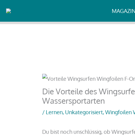
Zum
Start
Unkategorisiert
Die Vorteile des Wingsurf
MAGAZI
Inhalt
springen
Die Vorteile des Wingsur
Wassersportarten
/
Lernen
,
Unkategorisiert
,
Wingfoilen 
Du bist noch unschlüssig, ob Wingsurfe