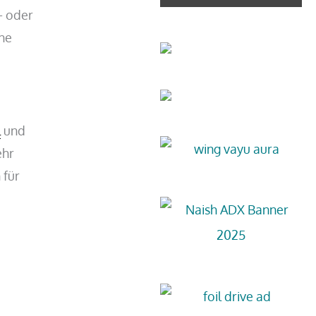
- oder
che
l
und
ehr
 für