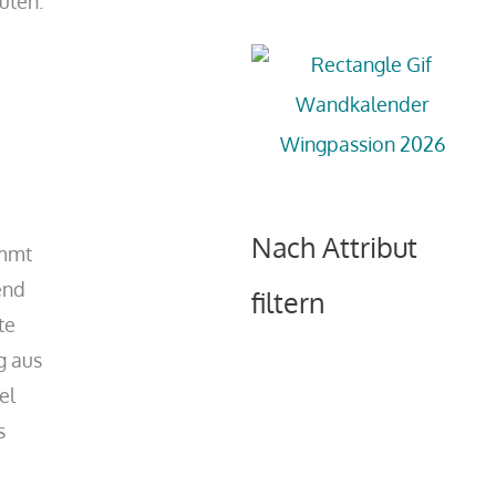
uten.
Nach Attribut
immt
end
filtern
te
g aus
el
s