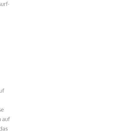
surf-
e
uf
se
n auf
 das