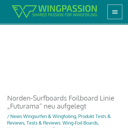
Zum
Start
Unkategorisiert
Haup
Inhalt
Norden-Surfboards Foilboard Linie „Futurama“ neu
aufgelegt
springen
Norden-Surfboards Foilboard Linie
„Futurama“ neu aufgelegt
/
News Wingsurfen & Wingfoiling
,
Produkt Tests &
Reviews
,
Tests & Reviews: Wing-Foil-Boards
,