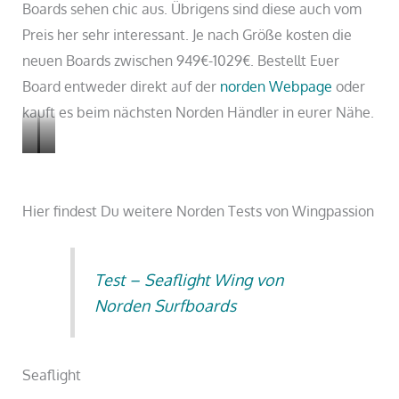
Boards sehen chic aus. Übrigens sind diese auch vom
Preis her sehr interessant. Je nach Größe kosten die
neuen Boards zwischen 949€-1029€. Bestellt Euer
Board entweder direkt auf der
norden Webpage
oder
kauft es beim nächsten Norden Händler in eurer Nähe.
Futurama
F
u
Hier findest Du weitere Norden Tests von Wingpassion
t
u
r
Test – Seaflight Wing von
a
Norden Surfboards
m
a
Seaflight