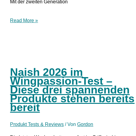
Mit der zweiten Generation
DUOTONE
Read More »
Float
2026
Naish 2026 im
Wingpassion-Test –
Diese drei spannenden
Produkte stehen bereits
bereit
Produkt Tests & Reviews
/ Von
Gordon