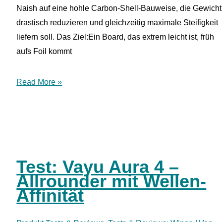
Naish auf eine hohle Carbon-Shell-Bauweise, die Gewicht
drastisch reduzieren und gleichzeitig maximale Steifigkeit
liefern soll. Das Ziel:Ein Board, das extrem leicht ist, früh
aufs Foil kommt
Hollow
Read More »
Revolution
beim
Wingfoilen:
Naish
Chimera
Test: Vayu Aura 4 –
Nvision
Allrounder mit Wellen-
im
Affinität
Test