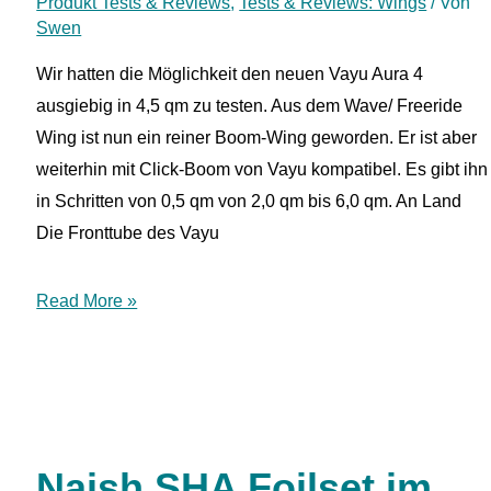
Produkt Tests & Reviews
,
Tests & Reviews: Wings
/ Von
Swen
Wir hatten die Möglichkeit den neuen Vayu Aura 4
ausgiebig in 4,5 qm zu testen. Aus dem Wave/ Freeride
Wing ist nun ein reiner Boom-Wing geworden. Er ist aber
weiterhin mit Click-Boom von Vayu kompatibel. Es gibt ihn
in Schritten von 0,5 qm von 2,0 qm bis 6,0 qm. An Land
Die Fronttube des Vayu
Test:
Read More »
Vayu
Aura
4
–
Allrounder
Naish SHA Foilset im
mit