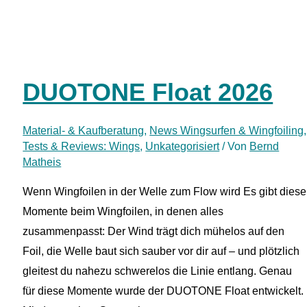
Foilset
im
Test:
Endloser
DUOTONE Float 2026
Glide
für
Material- & Kaufberatung
,
News Wingsurfen & Wingfoiling
,
Wingfoiler?
Tests & Reviews: Wings
,
Unkategorisiert
/ Von
Bernd
Matheis
Wenn Wingfoilen in der Welle zum Flow wird Es gibt diese
Momente beim Wingfoilen, in denen alles
zusammenpasst: Der Wind trägt dich mühelos auf den
Foil, die Welle baut sich sauber vor dir auf – und plötzlich
gleitest du nahezu schwerelos die Linie entlang. Genau
für diese Momente wurde der DUOTONE Float entwickelt.