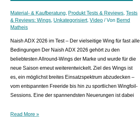
Material- & Kaufberatung
,
Produkt Tests & Reviews
,
Tests
& Reviews: Wings
,
Unkategorisiert
,
Video
/ Von
Bernd
Matheis
Naish ADX 2026 im Test – Der vielseitige Wing für fast alle
Bedingungen Der Naish ADX 2026 gehört zu den
beliebtesten Allround-Wings der Marke und wurde für die
neue Saison erneut weiterentwickelt. Ziel des Wings ist
es, ein möglichst breites Einsatzspektrum abzudecken –
vom entspannten Freeride bis hin zu sportlichen Wingfoil-
Sessions. Eine der spannendsten Neuerungen ist dabei
Naish
Read More »
ADX
2026