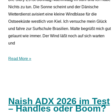
Nichts zu tun. Die Sonne scheint und der Dänische
Wetterdienst avisiert eine kleine Windblase für die
Ostseeküste westlich von Kiel. Ich versuche mein Glück
und fahre zur Surfschule Brasilien. Malte begrüßt mich gut
gelaunt wie immer. Der Wind läßt noch auf sich warten
und
Das
Read More »
NORDEN
Futurama
Fusion
V2
im
Naish ADX 2026 im Test
Test
– Handles oder Boom?