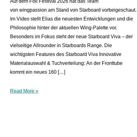
Auf dem Foil Festival 2026 hat das Team
von wingpassion am Stand von Starboard vorbeigeschaut.
Im Video stellt Elias die neuesten Entwicklungen und die
Philosophie hinter der aktuellen Wing-Palette vor.
Besonders im Fokus steht der neue Starboard Viva – der
vielseitige Allrounder in Starboards Range. Die
wichtigsten Features des Starboard Viva Innovative
Materialauswahl & Tuchverteilung: An der Fronttube
kommt ein neues 160 […]
Starboard
Read More »
Viva
Wing
auf
dem
Foilfestival