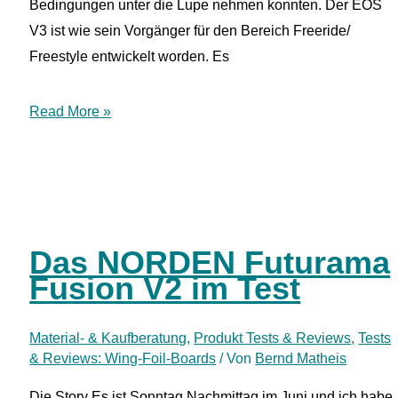
Bedingungen unter die Lupe nehmen konnten. Der EOS
V3 ist wie sein Vorgänger für den Bereich Freeride/
Freestyle entwickelt worden. Es
Test:
Read More »
Vayu
EOS
V3
–
Kompakt-
Das NORDEN Futurama
Wing
Fusion V2 im Test
inklusive
Click-
Material- & Kaufberatung
,
Produkt Tests & Reviews
,
Tests
Boom
& Reviews: Wing-Foil-Boards
/ Von
Bernd Matheis
Die Story Es ist Sonntag Nachmittag im Juni und ich habe