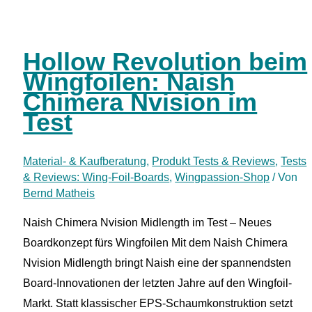
im
Test
–
Hollow Revolution beim
Handles
Wingfoilen: Naish
oder
Chimera Nvision im
Boom?
Test
Material- & Kaufberatung
,
Produkt Tests & Reviews
,
Tests
& Reviews: Wing-Foil-Boards
,
Wingpassion-Shop
/ Von
Bernd Matheis
Naish Chimera Nvision Midlength im Test – Neues
Boardkonzept fürs Wingfoilen Mit dem Naish Chimera
Nvision Midlength bringt Naish eine der spannendsten
Board-Innovationen der letzten Jahre auf den Wingfoil-
Markt. Statt klassischer EPS-Schaumkonstruktion setzt