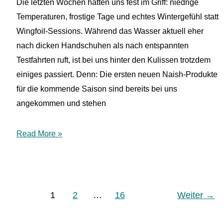
Die letzten Wochen hatten uns fest im Griff: niedrige
Temperaturen, frostige Tage und echtes Wintergefühl statt
Wingfoil-Sessions. Während das Wasser aktuell eher
nach dicken Handschuhen als nach entspannten
Testfahrten ruft, ist bei uns hinter den Kulissen trotzdem
einiges passiert. Denn: Die ersten neuen Naish-Produkte
für die kommende Saison sind bereits bei uns
angekommen und stehen
Naish
Read More »
2026
im
Wingpassion-
Test
1
2
…
16
Weiter
→
–
Diese