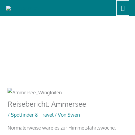
Zum
Hau
Start
Spotfinder & Travel
Reisebericht: Ammersee
Inhalt
springen
Reisebericht: Ammersee
/
Spotfinder & Travel
/ Von
Swen
Normalerweise wäre es zur Himmelsfahrtswoche,