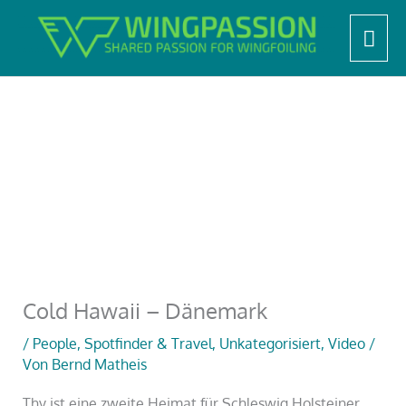
Zum
Start
Unkategorisiert
Cold Hawaii – Dänemark
Hau
Inhalt
springen
Cold Hawaii – Dänemark
/
People
,
Spotfinder & Travel
,
Unkategorisiert
,
Video
/
Von
Bernd Matheis
Thy ist eine zweite Heimat für Schleswig Holsteiner