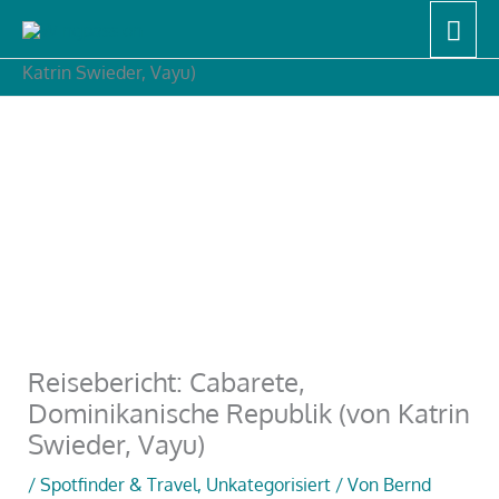
Zum
Hau
Start
Unkategorisiert
Inhalt
Reisebericht: Cabarete, Dominikanische Republik (von
Katrin Swieder, Vayu)
springen
Reisebericht: Cabarete,
Dominikanische Republik (von Katrin
Swieder, Vayu)
/
Spotfinder & Travel
,
Unkategorisiert
/ Von
Bernd