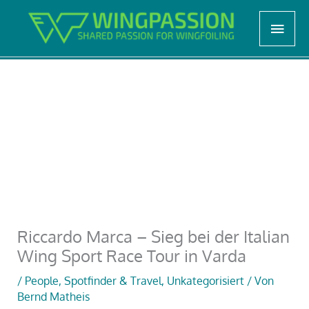
Zum
Start
Unkategorisiert
Haup
Inhalt
Riccardo Marca – Sieg bei der Italian Wing Sport Race
Tour in Varda
springen
Riccardo Marca – Sieg bei der Italian
Wing Sport Race Tour in Varda
/
People
,
Spotfinder & Travel
,
Unkategorisiert
/ Von
Bernd Matheis