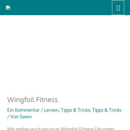
Zum
Hau
Start
Lernen, Tipps & Tricks
Wingfoil Fitness
Inhalt
springen
Wingfoil Fitness
Ein Kommentar
/
Lernen, Tipps & Tricks
,
Tipps & Tricks
/ Von
Swen
Wir wollen euch ein paar Wingfoil Fitness Übungen