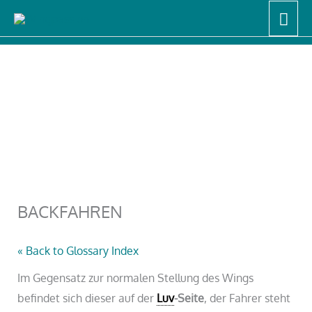
Zum
Hau
Start
LERNEN, TIPPS & TRICKS
Wingfoil Lexikon
Inhalt
BACKFAHREN
springen
BACKFAHREN
« Back to Glossary Index
Im Gegensatz zur normalen Stellung des Wings
befindet sich dieser auf der
Luv
-Seite
, der Fahrer steht