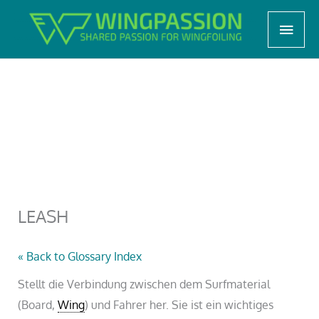
Zum
Start
LERNEN, TIPPS & TRICKS
Wingfoil Lexikon
Haup
Inhalt
LEASH
springen
LEASH
« Back to Glossary Index
Stellt die Verbindung zwischen dem Surfmaterial
(Board,
Wing
) und Fahrer her. Sie ist ein wichtiges