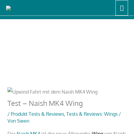
Zum
Hau
Start
Produkt Tests & Reviews
Inhalt
Tests & Reviews: Wings
Test – Naish MK4 Wing
springen
Test – Naish MK4 Wing
/
Produkt Tests & Reviews
,
Tests & Reviews: Wings
/
Von
Swen
Der
Naish MK4
ist der neue Allrounder-
Wing
von Naish