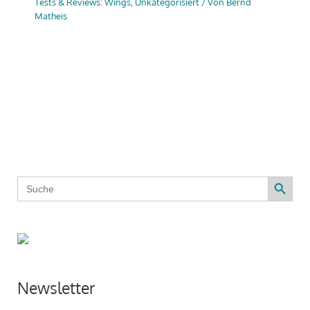
Tests & Reviews: Wings
,
Unkategorisiert
/ Von
Bernd
Matheis
Search Button
Search
for:
Newsletter