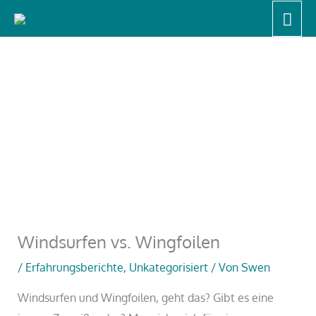
Zum
Hau
Start
Unkategorisiert
Windsurfen vs. Wingfoilen
Inhalt
springen
Windsurfen vs. Wingfoilen
/
Erfahrungsberichte
,
Unkategorisiert
/ Von
Swen
Windsurfen und Wingfoilen, geht das? Gibt es eine