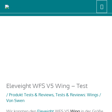
Zum
Hau
Start
Produkt Tests & Reviews
Inhalt
Tests & Reviews: Wings
Eleveight WFS V5 Wing – Test
springen
Eleveight WFS V5 Wing – Test
/
Produkt Tests & Reviews
,
Tests & Reviews: Wings
/
Von
Swen
Wir konnten den
Eleveight
WFS V5
Wing
in der Größe