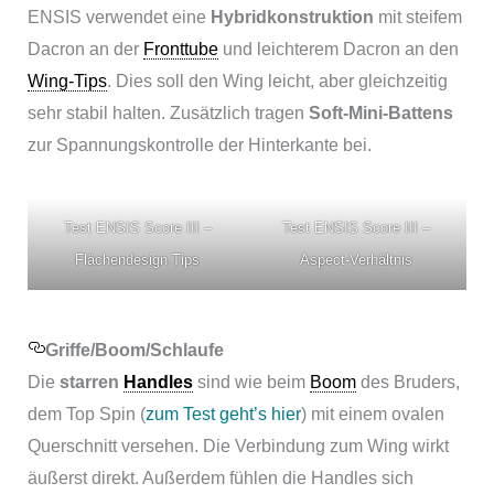
ENSIS verwendet eine
Hybridkonstruktion
mit steifem
Dacron an der
Fronttube
und leichterem Dacron an den
Wing-Tips
. Dies soll den Wing leicht, aber gleichzeitig
sehr stabil halten. Zusätzlich tragen
Soft-Mini-Battens
zur Spannungskontrolle der Hinterkante bei.
Test ENSIS Score III –
Test ENSIS Score III –
Flächendesign Tips
Aspect-Verhältnis
Griffe/Boom/Schlaufe
Die
starren
Handles
sind wie beim
Boom
des Bruders,
dem Top Spin (
zum Test geht’s hier
) mit einem ovalen
Querschnitt versehen. Die Verbindung zum Wing wirkt
äußerst direkt. Außerdem fühlen die Handles sich