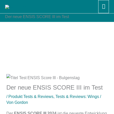
Zum
Hau
Start
Produkt Tests & Reviews
Inhalt
Tests & Reviews: Wings
Der neue ENSIS SCORE III im Test
springen
Der neue ENSIS SCORE III im Test
/
Produkt Tests & Reviews
,
Tests & Reviews: Wings
/
Von
Gordon
Der
ENSIS SCORE III 2024
ist die neueste Entwicklung