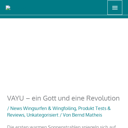
Zum
Haup
Start
Unkategorisiert
Inhalt
VAYU – ein Gott und eine Revolution
springen
VAYU – ein Gott und eine Revolution
/
News Wingsurfen & Wingfoiling
,
Produkt Tests &
Reviews
,
Unkategorisiert
/ Von
Bernd Matheis
Die ersten warmen Sonnenstrahlen spiegeln sich auf