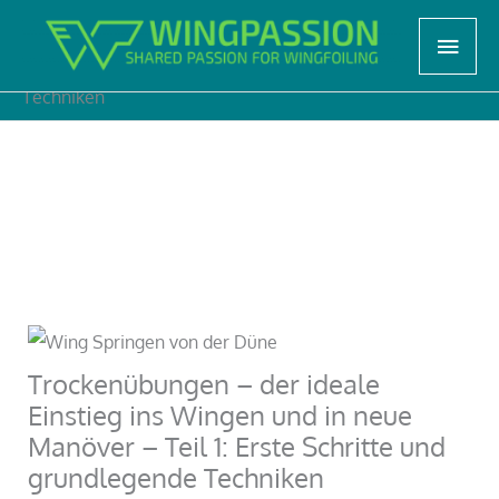
Zum
Start
Lernen, Tipps & Tricks
Haup
Inhalt
Trockenübungen – der ideale Einstieg ins Wingen und in
neue Manöver – Teil 1: Erste Schritte und grundlegende
springen
Techniken
Trockenübungen – der ideale
Einstieg ins Wingen und in neue
Manöver – Teil 1: Erste Schritte und
grundlegende Techniken