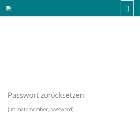
Zum
Hau
Start
Passwort zurücksetzen
Inhalt
springen
Passwort zurücksetzen
[ultimatemember_password]