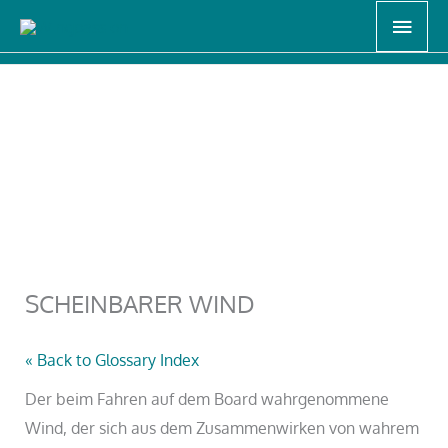
Zum
Haup
Start
LERNEN, TIPPS & TRICKS
Wingfoil Lexikon
Inhalt
SCHEINBARER WIND
springen
SCHEINBARER WIND
« Back to Glossary Index
Der beim Fahren auf dem Board wahrgenommene
Wind, der sich aus dem Zusammenwirken von wahrem