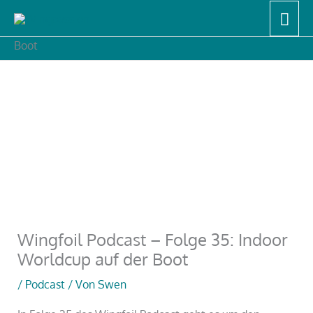
Zum
Hau
Start
Podcast
Inhalt
Wingfoil Podcast – Folge 35: Indoor Worldcup auf der
Boot
springen
Wingfoil Podcast – Folge 35: Indoor
Worldcup auf der Boot
/
Podcast
/ Von
Swen