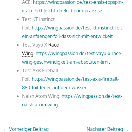
ACE:
https://wingpassion.de/test-ensis-topspin-
ii-ace-5-0-leicht-direkt-boom-praezise
Test KT Instinct
Foil:
https://wingpassion.de/test-kt-instinct-foil-
ein-anfaenger-foil-dass-sich-mit-entwickelt
Test Vayu X
Race
Wing
:
https://wingpassion.de/test-vayu-x-race-
wing-geschwindigkeit-am-absoluten-limit
Test Axis Fireball
Foil:
https://wingpassion.de/test-axis-fireball-
880-foil-feuer-auf-dem-wasser
Naish Atom Wing:
https://wingpassion.de/test-
naish-atom-wing
←
Vorheriger Beitrag
Nächster Beitrag
→