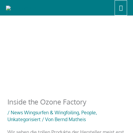
Zum
Hau
Start
Unkategorisiert
Inside the Ozone Factory
Inhalt
springen
Inside the Ozone Factory
/
News Wingsurfen & Wingfoiling
,
People
,
Unkategorisiert
/ Von
Bernd Matheis
Wir sehen die tollen Produkte der Hersteller meist erst