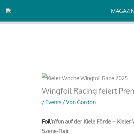
Zum
Start
Events
Wingfoil Racing feiert Premiere auf
MAGAZI
Inhalt
springen
Wingfoil Racing feiert Pre
/
Events
/ Von
Gordon
Foil
’n’fun auf der Kiele Förde – Kiele
Szene-Flair