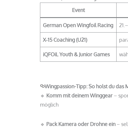
Event
German Open Wingfoil Racing
21.
X‑15 Coaching (U21)
par
iQFOiL Youth & Junior Games
wäh
Wingpassion-Tipp: So holst du das
🔹
Komm mit deinem Winggear
– spon
möglich
🔹
Pack Kamera oder Drohne ein
– sel