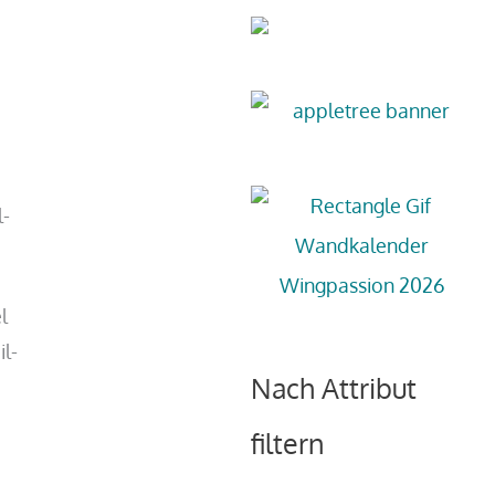
l-
l
l-
Nach Attribut
filtern