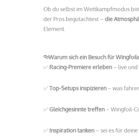
Ob du selbst im Wettkampfmodus bist 
der Pros begutachtest –
die Atmosphär
Element.
Warum sich ein Besuch für Wingfoile
✅
Racing-Premiere erleben
– live und
✅
Top-Setups inspizieren
– was fahren
✅
Gleichgesinnte treffen
– Wingfoil-C
✅
Inspiration tanken
– sei es für dein