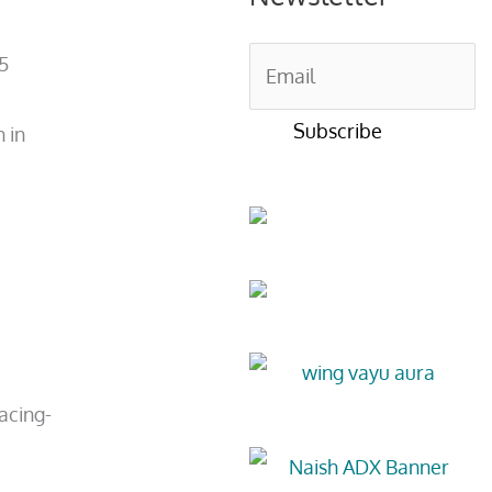
5
 in
acing-