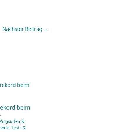
Nächster Beitrag
→
rekord beim
l
ingsurfen &
odukt Tests &