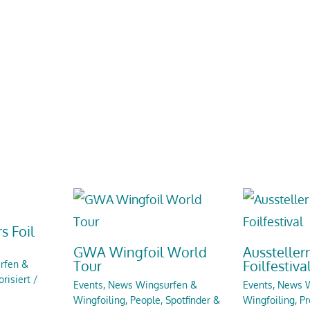
s Foil
GWA Wingfoil World
Aussteller
Tour
Foilfestiva
rfen &
risiert
/
Events
,
News Wingsurfen &
Events
,
News W
Wingfoiling
,
People
,
Spotfinder &
Wingfoiling
,
Pr