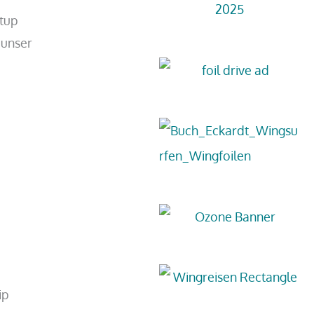
etup
 unser
ip