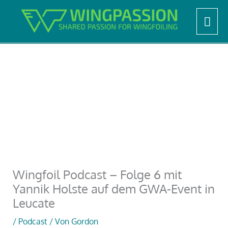
Zum
Start
Podcast
Hau
Inhalt
Wingfoil Podcast – Folge 6 mit Yannik Holste auf dem
GWA-Event in Leucate
springen
Wingfoil Podcast – Folge 6 mit
Yannik Holste auf dem GWA-Event in
Leucate
/
Podcast
/ Von
Gordon