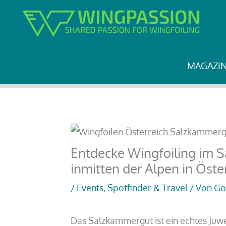
Zum
Start
Spotfinder & Travel
Entdecke Wingfoiling i
Inhalt
springen
MAGAZI
Entdecke Wingfoiling im 
inmitten der Alpen in Öste
/
Events
,
Spotfinder & Travel
/ Von
Go
Das Salzkammergut ist ein echtes Juwel