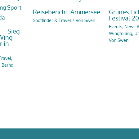
Reisebericht: Ammersee
Grünes Lich
Festival 20
Spotfinder & Travel
/ Von
Swen
Events
,
News W
 – Sieg
Wingfoiling
,
Un
 Wing
Von
Swen
r in
Travel
,
n
Bernd