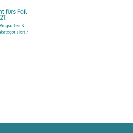
t fürs Foil
21!
ingsurfen &
kategorisiert
/