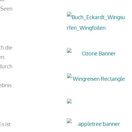
 Seen
ch die
en.
durch
ebnis
s ist