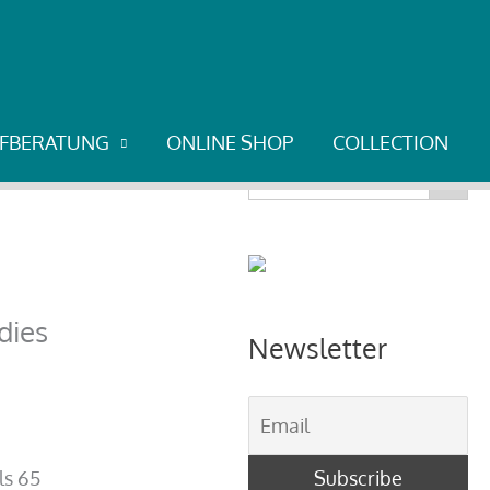
er Alpen in Österreich
UFBERATUNG
ONLINE SHOP
COLLECTION
Search Button
Search
for:
dies
Newsletter
ls 65