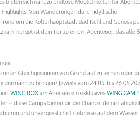
 Es bieten sich nahezu endlose Möglichkeiten für Abente
en Highlights. Von Wanderungen durch idyllische
 rund um die Kulturhauptstadt Bad Ischl und Genuss pur
lzkammergut ist dein Tor zu einem Abenteuer, das alle 
rsee
 unter Gleichgesinnten von Grund auf zu lernen oder d
ordermann zu bringen? Jeweils vom 24.05. bis 26.05.20
siert
WING BOX
am Attersee ein exklusives
WING CAMP 
iler – diese Camps bieten dir die Chance, deine Fähigkei
obieren und unvergessliche Erlebnisse auf dem Wasser 