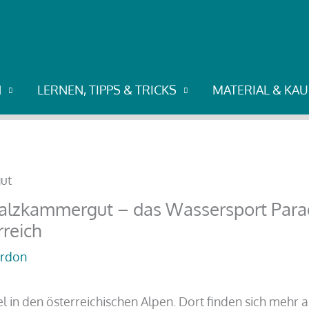
m Salzkammergut – das Wassersport Paradies inmitten d
N
LERNEN, TIPPS & TRICKS
MATERIAL & KA
Salzkammergut – das Wassersport Para
rreich
rdon
 in den österreichischen Alpen. Dort finden sich mehr a