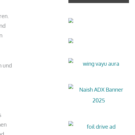
ren.
und
n
h und
s
nen
nd.