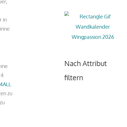
uer,
 in
Sinne
Nach Attribut
eine
24
filtern
4ALL
.
ten zu
zu