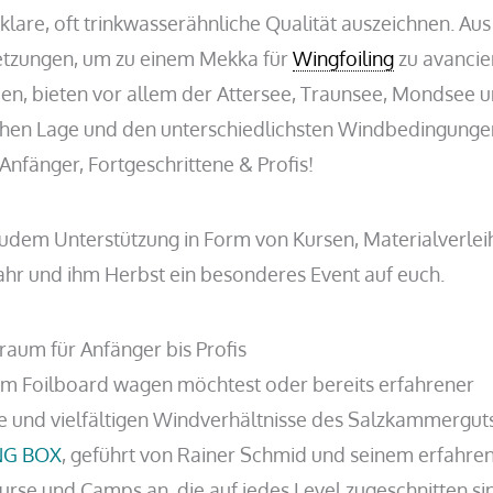
e klare, oft trinkwasserähnliche Qualität auszeichnen. Aus
etzungen, um zu einem Mekka für
Wingfoiling
zu avancie
n, bieten vor allem der Attersee, Traunsee, Mondsee 
hen Lage und den unterschiedlichsten Windbedingunge
Anfänger, Fortgeschrittene & Profis!
 zudem Unterstützung in Form von Kursen, Materialverlei
hr und ihm Herbst ein besonderes Event auf euch.
raum für Anfänger bis Profis
dem Foilboard wagen möchtest oder bereits erfahrener
ge und vielfältigen Windverhältnisse des Salzkammergut
NG BOX
, geführt von Rainer Schmid und seinem erfahre
rse und Camps an, die auf jedes Level zugeschnitten si