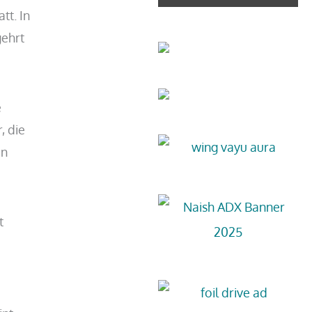
tt. In
ehrt
e
, die
en
t