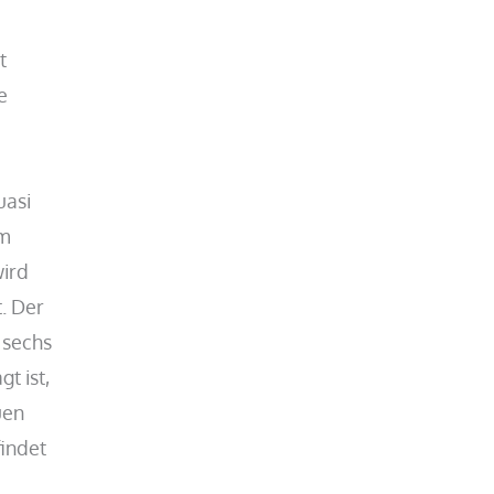
t
e
uasi
im
wird
. Der
 sechs
t ist,
uen
findet
r