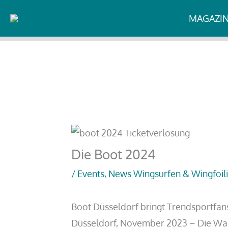
Zum
Start
Unkategorisiert
Die Boot 2024
MAGAZI
Inhalt
springen
Die Boot 2024
/
Events
,
News Wingsurfen & Wingfoil
Boot Düsseldorf bringt Trendsportfan
Düsseldorf, November 2023 – Die Wa