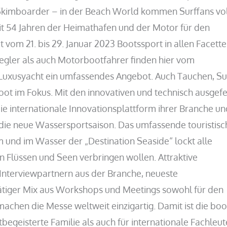
Skimboarder – in der Beach World kommen Surffans vol
seit 54 Jahren der Heimathafen und der Motor für den
t vom 21. bis 29. Januar 2023 Bootssport in allen Facett
gler als auch Motorbootfahrer finden hier vom
r Luxusyacht ein umfassendes Angebot. Auch Tauchen, Su
ot im Fokus. Mit den innovativen und technisch ausgefe
die internationale Innovationsplattform ihrer Branche u
in die neue Wassersportsaison. Das umfassende touristisc
 und im Wasser der „Destination Seaside“ lockt alle
an Flüssen und Seen verbringen wollen. Attraktive
nterviewpartnern aus der Branche, neueste
tiger Mix aus Workshops und Meetings sowohl für den
 machen die Messe weltweit einzigartig. Damit ist die boo
begeisterte Familie als auch für internationale Fachleut