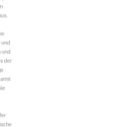
in
kus.
ie
m und
n und
s der
gs
Damit
ale
fer
tische