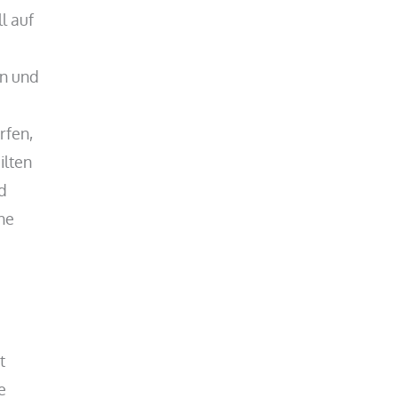
l auf
en und
rfen,
ilten
nd
he
t
e