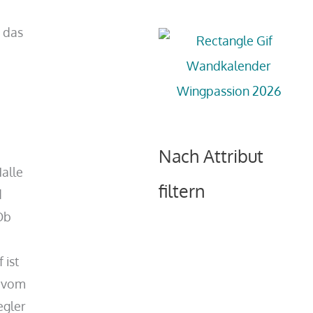
r das
Nach Attribut
alle
filtern
d
Ob
 ist
t vom
egler