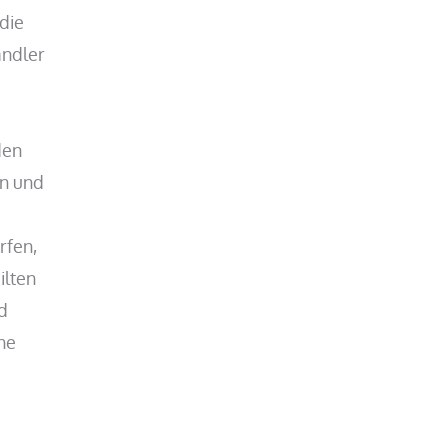
die
ändler
den
en und
rfen,
ilten
nd
he