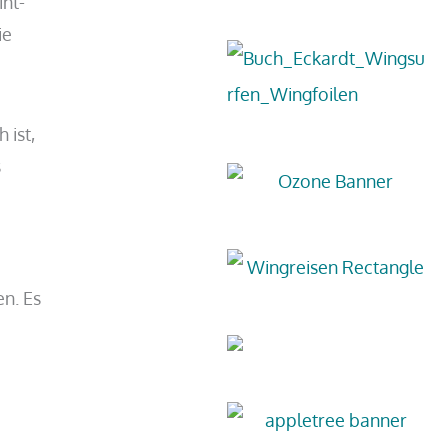
int-
ie
 ist,
s
en. Es