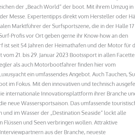
chen der „Beach World“ der boot. Mit ihrem Umzug in 
n der Messe. Expertentipps direkt vom Hersteller oder H
alen Marktführer der Surfsportszene, die in der Halle 17
 Surf-Profis vor Ort geben gerne ihr Know-how an den
 ist seit 54 Jahren der Heimathafen und der Motor für 
t vom 21. bis 29. Januar 2023 Bootssport in allen Facett
gler als auch Motorbootfahrer finden hier vom
r Luxusyacht ein umfassendes Angebot. Auch Tauchen, Su
ot im Fokus. Mit den innovativen und technisch ausgefe
die internationale Innovationsplattform ihrer Branche u
in die neue Wassersportsaison. Das umfassende touristisc
 und im Wasser der „Destination Seaside“ lockt alle
an Flüssen und Seen verbringen wollen. Attraktive
nterviewpartnern aus der Branche, neueste