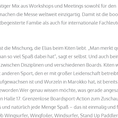
tiger Mix aus Workshops und Meetings sowohl für den
 machen die Messe weltweit einzigartig. Damit ist die boo
begeisterte Familie als auch für internationale Fachleut
st die Mischung, die Elias beim Kiten liebt. „Man merkt q
 man so viel Spaß dabei hat“, sagt er selbst. Und auch be
– zwischen Disziplinen und verschiedenen Boards. Kiten 
t anderen Sport, den er mit großer Leidenschaft betreibt
aufgewachsen ist und Wurzeln in Marokko hat, ist bereits
geworden.Wer genau wissen möchte, was gerade angesag
n Halle 17. Grenzenlose Boardsport-Action zum Zuscha
 und natürlich jede Menge Spaß – das ist einmalig und 
b Wingsurfer, Wingfoiler, Windsurfer, Stand Up Paddle