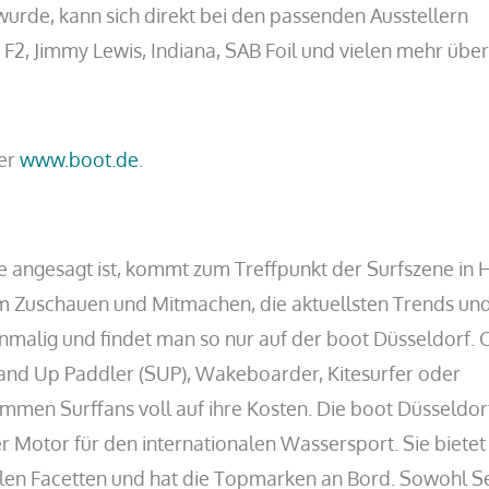
 wurde, kann sich direkt bei den passenden Ausstellern
 F2, Jimmy Lewis, Indiana, SAB Foil und vielen mehr übe
ter
www.boot.de
.
angesagt ist, kommt zum Treffpunkt der Surfszene in H
m Zuschauen und Mitmachen, die aktuellsten Trends un
inmalig und findet man so nur auf der boot Düsseldorf. 
tand Up Paddler (SUP), Wakeboarder, Kitesurfer oder
men Surffans voll auf ihre Kosten. Die boot Düsseldorf
r Motor für den internationalen Wassersport. Sie biete
 allen Facetten und hat die Topmarken an Bord. Sowohl S