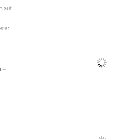
h auf
erer
n –