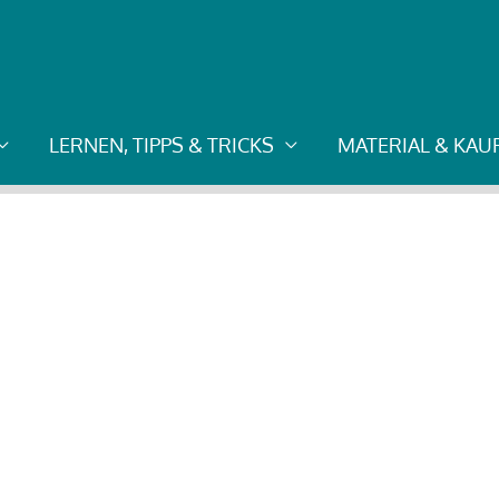
Tom Hartmann, Tourmanager der GWA
LERNEN, TIPPS & TRICKS
MATERIAL & KA