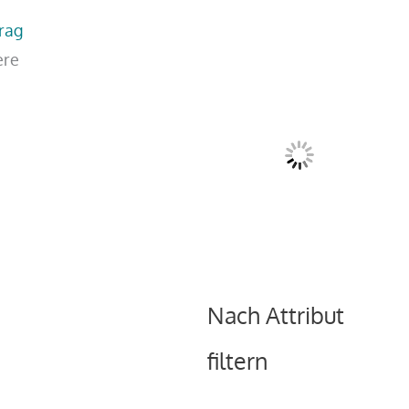
trag
ere
Nach Attribut
filtern