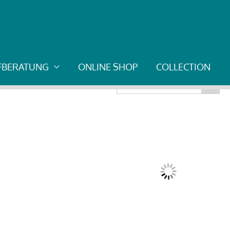
UFBERATUNG
ONLINE SHOP
COLLECTION
Search Button
Search
for: