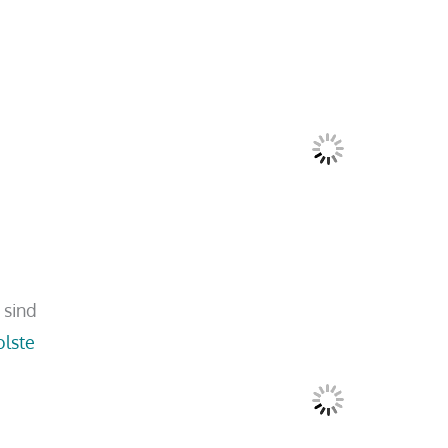
 sind
olste