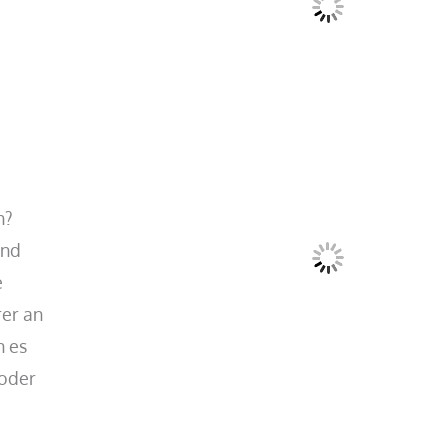
h?
und
e
rer an
n es
 oder