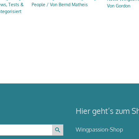
ews
,
Tests &
People
/ Von
Bernd Matheis
Von
Gordon
tegorisiert
Hier geht’s zum S
Search Button
Wingpassion-Shop