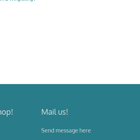
hop!
Mail us!
Send message here