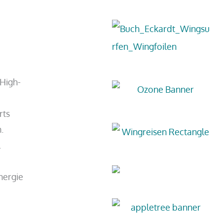
High-
rts
.
.
nergie