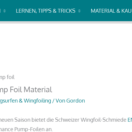
t jetzt auch Pump Foil Material
N
LERNEN, TIPPS & TRICKS
MATERIAL & KA
mp Foil Material
surfen & Wingfoiling
/ Von
Gordon
neuen Saison bietet die Schweizer Wingfoil-Schmiede
E
mance Pump-Foilen an.