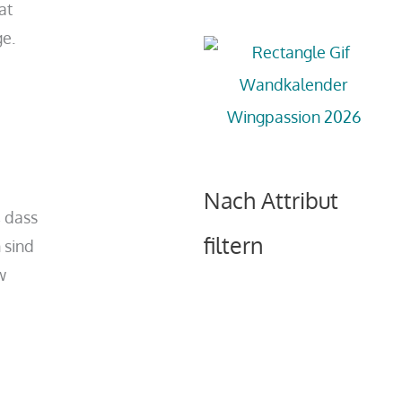
at
e.
Nach Attribut
, dass
filtern
 sind
w