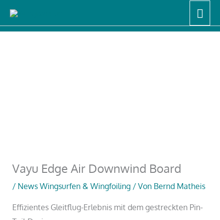
Zum
Hau
Start
News Wingsurfen & Wingfoiling
Inhalt
Vayu Edge Air Downwind Board
springen
Vayu Edge Air Downwind Board
/
News Wingsurfen & Wingfoiling
/ Von
Bernd Matheis
Effizientes Gleitflug-Erlebnis mit dem gestreckten Pin-