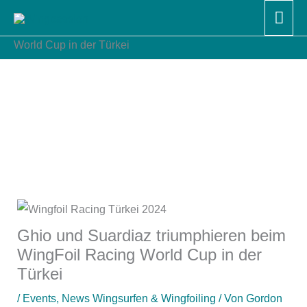
Zum
Hau
Start
News Wingsurfen & Wingfoiling
Inhalt
Ghio und Suardiaz triumphieren beim WingFoil Racing
World Cup in der Türkei
springen
Ghio und Suardiaz triumphieren beim
WingFoil Racing World Cup in der
Türkei
/
Events
,
News Wingsurfen & Wingfoiling
/ Von
Gordon