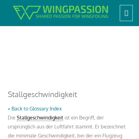
Zum
Start
LERNEN, TIPPS & TRICKS
Wingfoil Lexikon
Hau
Inhalt
Stallgeschwindigkeit
springen
Stallgeschwindigkeit
« Back to Glossary Index
Die
Stallgeschwindigkeit
ist ein Begriff, der
ursprünglich aus der Luftfahrt stammt. Er bezeichnet
die minimale Geschwindigkeit, bei der ein Flugzeug