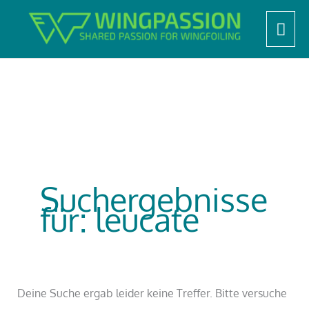
Zum
Start
Suchergebnisse für: leucate
Hau
Inhalt
springen
Suchergebnisse
für:
leucate
Deine Suche ergab leider keine Treffer. Bitte versuche